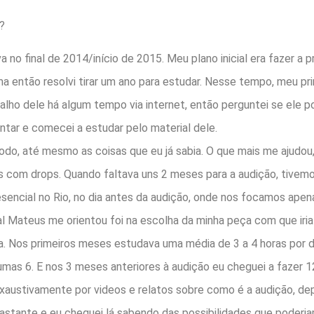
?
a no final de 2014/início de 2015. Meu plano inicial era fazer a 
a então resolvi tirar um ano para estudar. Nesse tempo, meu pri
abalho dele há algum tempo via internet, então perguntei se ele p
ntar e comecei a estudar pelo material dele.
todo, até mesmo as coisas que eu já sabia. O que mais me ajudou,
s com drops. Quando faltava uns 2 meses para a audição, tivem
esencial no Rio, no dia antes da audição, onde nos focamos ape
al Mateus me orientou foi na escolha da minha peça com que iria
ta. Nos primeiros meses estudava uma média de 3 a 4 horas por di
umas 6. E nos 3 meses anteriores à audição eu cheguei a fazer 1
 exaustivamente por videos e relatos sobre como é a audição, d
 bastante e eu cheguei lá sabendo das possibilidades que poderi