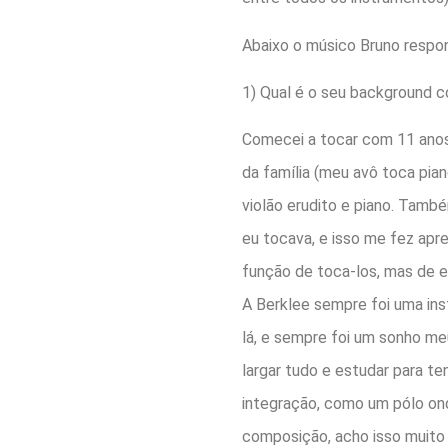
Abaixo o músico Bruno respon
1) Qual é o seu background c
Comecei a tocar com 11 anos 
da família (meu avô toca pia
violão erudito e piano. Tam
eu tocava, e isso me fez apr
função de toca-los, mas de 
A Berklee sempre foi uma in
lá, e sempre foi um sonho m
largar tudo e estudar para te
integração, como um pólo on
composição, acho isso muito