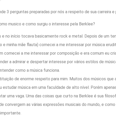
de 3 perguntas preparadas por nós a respeito de sua carreira e 
omo musico e como surgiu o interesse pela Berklee?
e no início tocava basicamente rock e metal. Depois de um tem
no e minha mãe flauta) comecei a me interessar por música eru
bém comecei a me interessar por composição e era comum eu cri
ender a admirar e despertar interesse por vários estilos de mús
entender como a música funciona.
stituição de enorme respeito para mim. Muitos dos músicos que
eu estudar música em uma faculdade de alto nível. Porém apena
ntar uma vaga. Uma das coisas que curto na Berklee é sua filosof
de convergem as várias expressões musicais do mundo, e como 
 importante.