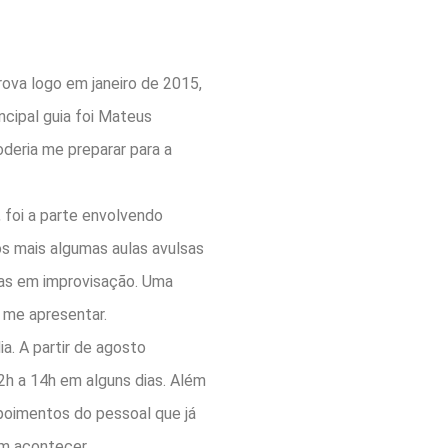
prova logo em janeiro de 2015,
ncipal guia foi Mateus
oderia me preparar para a
 foi a parte envolvendo
os mais algumas aulas avulsas
nas em improvisação. Uma
 me apresentar.
a. A partir de agosto
2h a 14h em alguns dias. Além
epoimentos do pessoal que já
am acontecer.