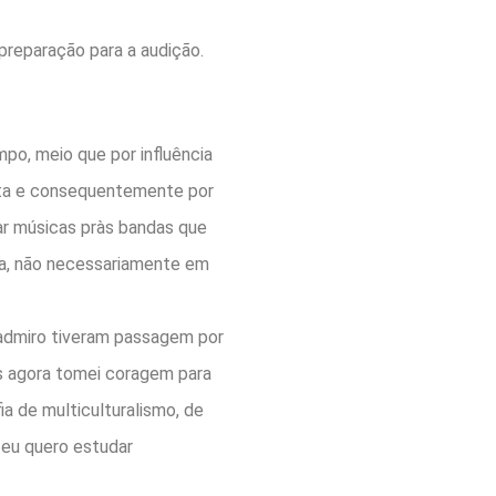
preparação para a audição.
po, meio que por influência
dita e consequentemente por
ar músicas pràs bandas que
ica, não necessariamente em
 admiro tiveram passagem por
s agora tomei coragem para
ia de multiculturalismo, de
eu quero estudar