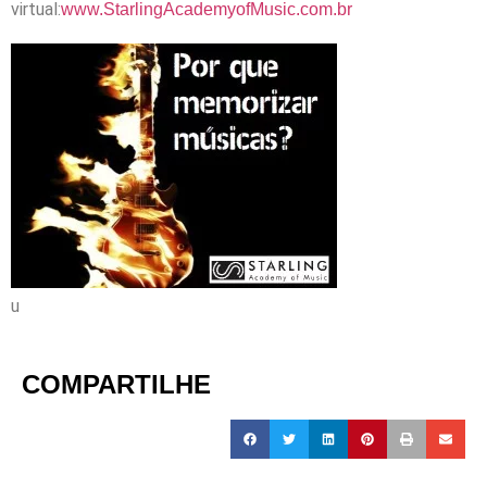
virtual:
www.StarlingAcademyofMusic.com.br
u
COMPARTILHE