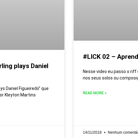
#LICK 02 – Aprend
ing plays Daniel
Nesse video eu passo o riff
nos seus solos ou compos
ys Daniel Figueiredo” que
READ MORE »
r Kleyton Martins
14/11/2018
Nenhum comentár